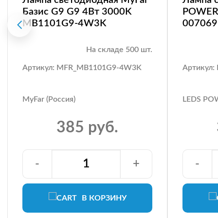
Базис G9 G9 4Вт 3000K
POWER 
MB1101G9-4W3K
007069
На складе 500 шт.
Артикул: MFR_MB1101G9-4W3K
Артикул:
MyFar (Россия)
LEDS POW
385 руб.
-
+
-
В КОРЗИНУ