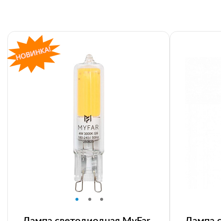
Лампа светодиодная MyFar
Лампа 