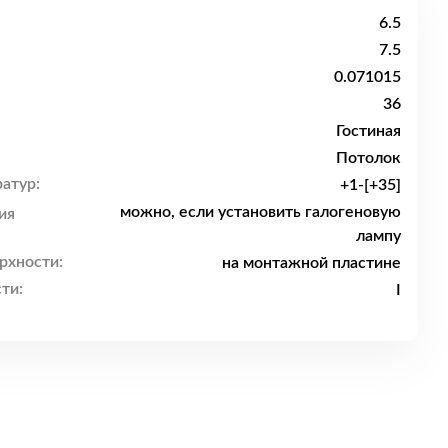
6.5
7.5
0.071015
36
Гостиная
Потолок
атур:
+1-[+35]
можно, если установить галогеновую
ия
лампу
рхности:
на монтажной пластине
ти:
I