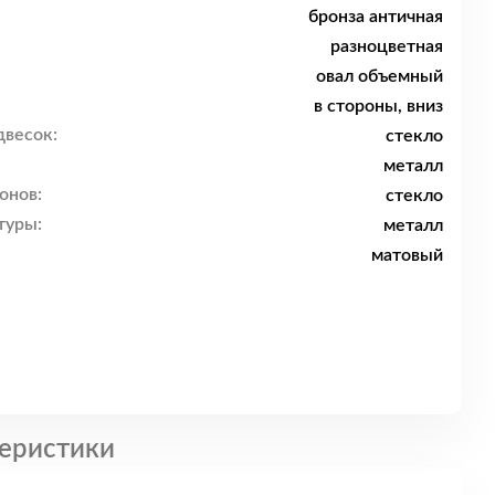
бронза античная
разноцветная
овал объемный
в стороны, вниз
двесок:
стекло
металл
онов:
стекло
туры:
металл
матовый
еристики