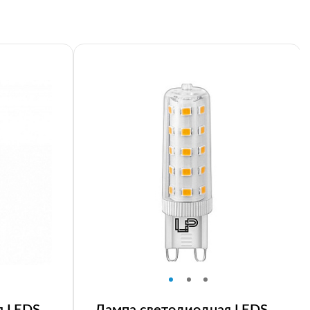
я LEDS
Лампа светодиодная LEDS