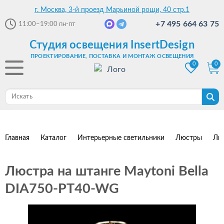
г. Москва, 3-й проезд Марьиной рощи, 40 стр.1
+7 495 664 63 75
11:00–19:00
пн-пт
Студия освещения InsertDesign
ПРОЕКТИРОВАНИЕ, ПОСТАВКА И МОНТАЖ ОСВЕЩЕНИЯ
0
0
Главная
Каталог
Интерьерные светильники
Люстры
Лю
Люстра на штанге Maytoni Bella
DIA750-PT40-WG