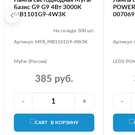
Базис G9 G9 4Вт 3000K
POWER 
MB1101G9-4W3K
007069
На складе 500 шт.
Артикул: MFR_MB1101G9-4W3K
Артикул:
MyFar (Россия)
LEDS POW
385 руб.
-
+
-
В КОРЗИНУ