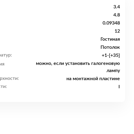
3.4
4.8
0.09348
12
Гостиная
Потолок
атур:
+1-[+35]
можно, если установить галогеновую
ия
лампу
рхности:
на монтажной пластине
ти:
I