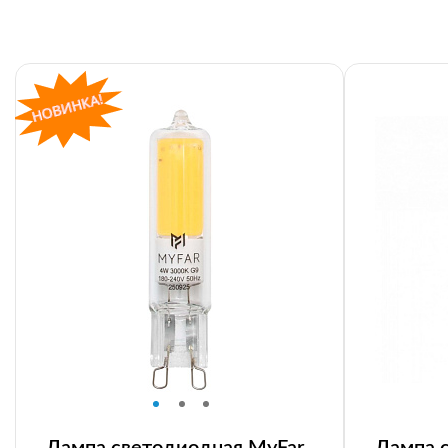
Лампа светодиодная MyFar
Лампа 