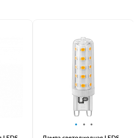
я LEDS
Лампа светодиодная LEDS