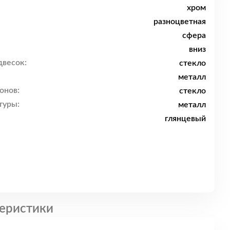
хром
разноцветная
сфера
вниз
двесок:
стекло
металл
онов:
стекло
туры:
металл
глянцевый
еристики