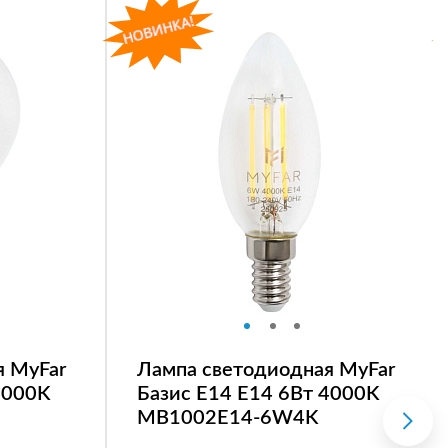
я MyFar
Лампа светодиодная MyFar
4000K
Базис E14 E14 6Вт 4000K
MB1002E14-6W4K