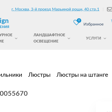
г. Москва, 3-й проезд Марьиной рощи, 40 стр.1
ign
0
Избранное
ЩЕНИЯ
УРНОЕ
ЛАНДШАФТНОЕ
УСЛУГИ
ИЕ
ОСВЕЩЕНИЕ
ильники
Люстры
Люстры на штанге
 Б0055670