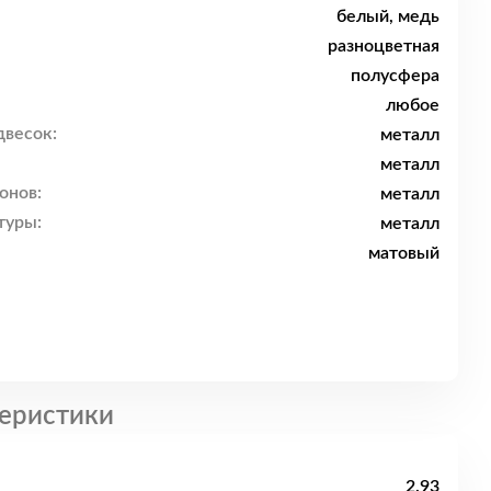
белый, медь
разноцветная
полусфера
любое
двесок:
металл
металл
онов:
металл
туры:
металл
матовый
еристики
2.93