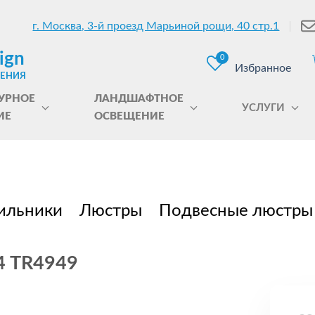
г. Москва, 3-й проезд Марьиной рощи, 40 стр.1
ign
0
Избранное
ЩЕНИЯ
УРНОЕ
ЛАНДШАФТНОЕ
УСЛУГИ
ИЕ
ОСВЕЩЕНИЕ
ильники
Люстры
Подвесные люстры
4 TR4949