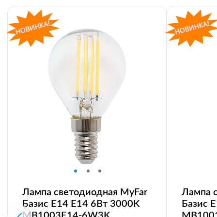
Лампа светодиодная MyFar
Лампа 
Базис E14 E14 6Вт 3000K
Базис 
MB1003E14-6W3K
MB100