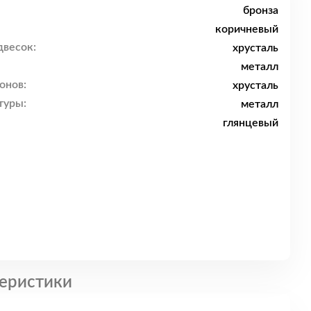
бронза
коричневый
двесок:
хрусталь
металл
онов:
хрусталь
туры:
металл
глянцевый
еристики