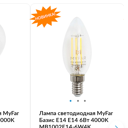
я MyFar
Лампа светодиодная MyFar
4000K
Базис E14 E14 6Вт 4000K
MB1002E14-6W4K