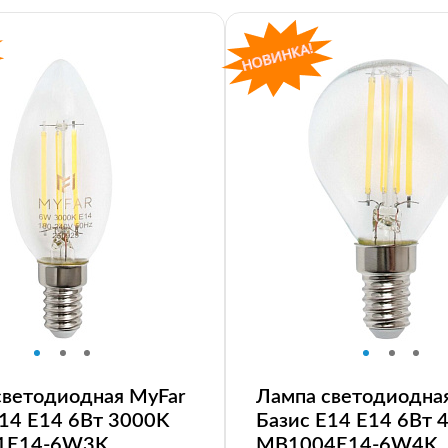
светодиодная MyFar
Лампа светодиодна
E14 E14 6Вт 3000K
Базис E14 E14 6Вт 
1E14-6W3K
MB1004E14-6W4K