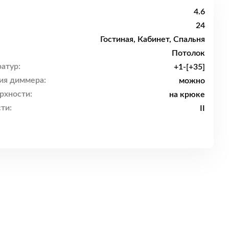
4.6
24
Гостиная, Кабинет, Спальня
Потолок
атур:
+1-[+35]
ия диммера:
можно
рхности:
на крюке
ти:
II