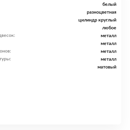
белый
разноцветная
цилиндр круглый
любое
двесок:
металл
металл
онов:
металл
туры:
металл
матовый