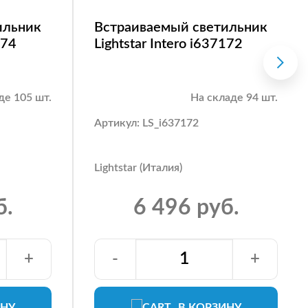
ильник
Встраиваемый светильник
174
Lightstar Intero i637172
де 105 шт.
На складе 94 шт.
Артикул: LS_i637172
Lightstar (Италия)
б.
6 496 руб.
+
-
+
ИНУ
В КОРЗИНУ