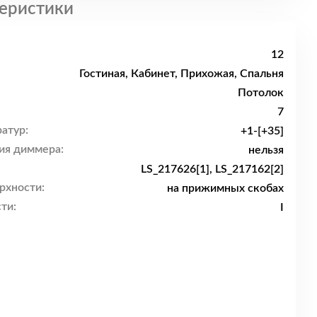
еристики
12
Гостиная, Кабинет, Прихожая, Спальня
Потолок
7
атур:
+1-[+35]
ия диммера:
нельзя
LS_217626[1], LS_217162[2]
рхности:
на прижимных скобах
ти:
I