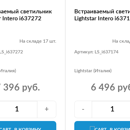
ваемый светильник
Встраиваемый свет
r Intero i637272
Lightstar Intero i637
На складе 17 шт.
На скла
LS_i637272
Артикул: LS_i637174
(Италия)
Lightstar (Италия)
 396 руб.
6 496 ру
+
-
В КОРЗИНУ
В КОРЗ