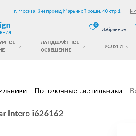
г. Москва, 3-й проезд Марьиной рощи, 40 стр.1
ign
0
Избранное
ЩЕНИЯ
УРНОЕ
ЛАНДШАФТНОЕ
УСЛУГИ
ИЕ
ОСВЕЩЕНИЕ
ильники
Потолочные светильники
В
r Intero i626162