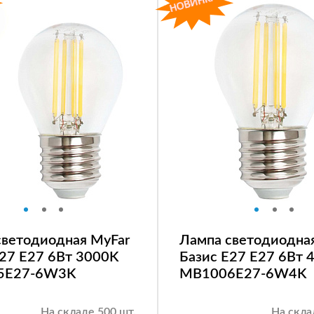
светодиодная MyFar
Лампа светодиодна
E27 E27 6Вт 3000K
Базис E27 E27 6Вт 
5E27-6W3K
MB1006E27-6W4K
На складе 500 шт.
На скла