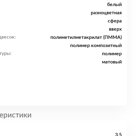
белый
разноцветная
сфера
вверх
двесок:
полиметилметакрилат (ПММА)
полимер композитный
туры:
полимер
матовый
еристики
3.5