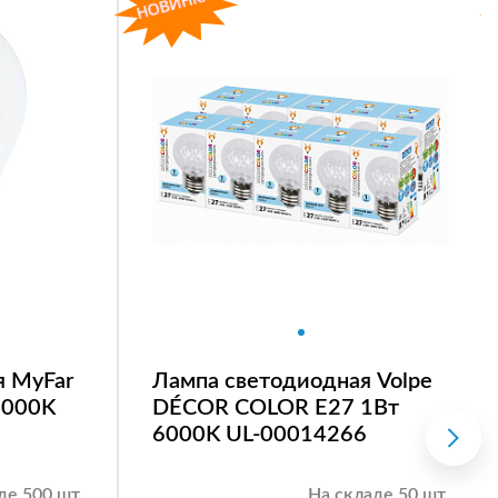
я MyFar
Лампа светодиодная Volpe
4000K
DÉCOR COLOR E27 1Вт
6000K UL-00014266
де 500 шт.
На складе 50 шт.