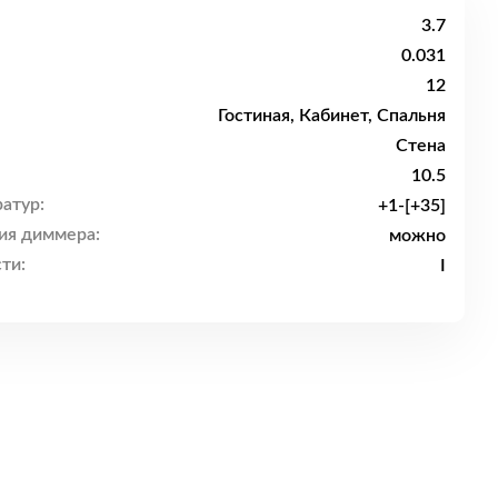
3.7
0.031
12
Гостиная, Кабинет, Спальня
Стена
10.5
атур:
+1-[+35]
ия диммера:
можно
ти:
I