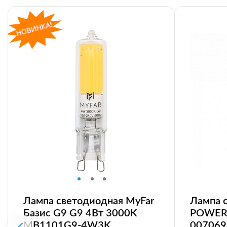
Лампа светодиодная MyFar
Лампа 
Базис G9 G9 4Вт 3000K
POWER 
MB1101G9-4W3K
007069