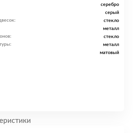
серебро
серый
двесок:
стекло
металл
онов:
стекло
туры:
металл
матовый
еристики