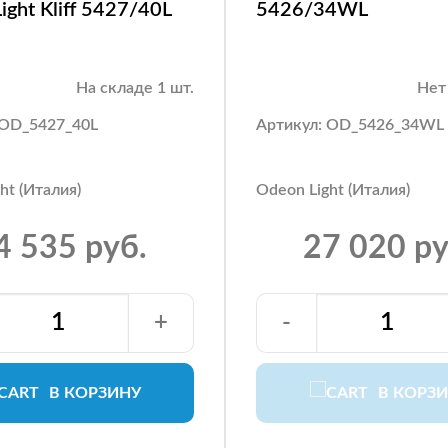
ight Kliff 5427/40L
5426/34WL
На складе 1 шт.
Нет
 OD_5427_40L
Артикул: OD_5426_34WL
ht (Италия)
Odeon Light (Италия)
4 535 руб.
27 020 ру
+
-
В КОРЗИНУ
В КОРЗ