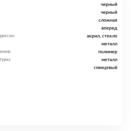
черный
черный
сложная
вперед
двесок:
акрил, стекло
металл
онов:
полимер
туры:
металл
глянцевый