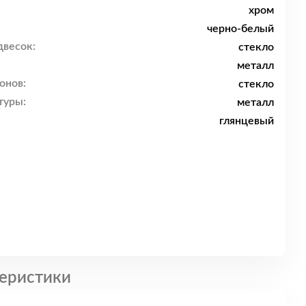
хром
черно-белый
двесок:
стекло
металл
онов:
стекло
туры:
металл
глянцевый
еристики