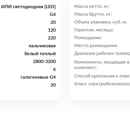
Масса нетто, кг:
я ИЛИ светодиодная [LED]
Масса брутто, кг:
G4
Объем упаковки, куб. м:
20
Гарантия, месяцы:
120
Помещение:
220
Место размещения:
пальчиковая
Диапазон рабочих темпер
белый теплый
2800-3200
Компоненты, входящие в
комплект:
6
Способ крепления к пове
галогеновые G4
Класс электробезопаснос
20