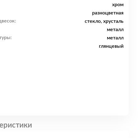
хром
разноцветная
двесок:
стекло, хрусталь
металл
туры:
металл
глянцевый
еристики