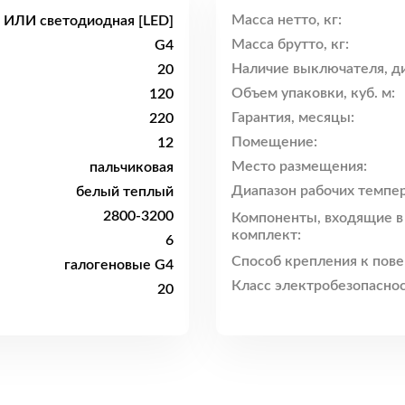
Масса нетто, кг:
я ИЛИ светодиодная [LED]
Масса брутто, кг:
G4
Наличие выключателя, ди
20
Объем упаковки, куб. м:
120
Гарантия, месяцы:
220
Помещение:
12
Место размещения:
пальчиковая
Диапазон рабочих темпер
белый теплый
2800-3200
Компоненты, входящие в
комплект:
6
Способ крепления к пове
галогеновые G4
Класс электробезопаснос
20