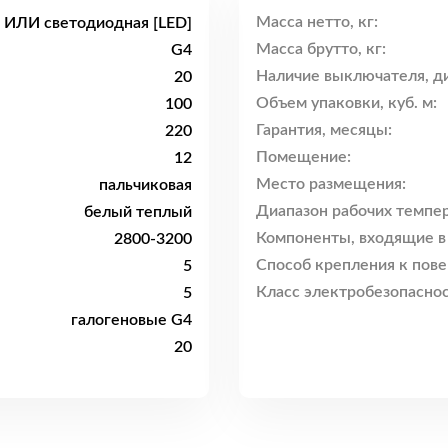
Масса нетто, кг:
я ИЛИ светодиодная [LED]
Масса брутто, кг:
G4
Наличие выключателя, ди
20
Объем упаковки, куб. м:
100
Гарантия, месяцы:
220
Помещение:
12
Место размещения:
пальчиковая
Диапазон рабочих темпер
белый теплый
Компоненты, входящие в
2800-3200
Способ крепления к пове
5
Класс электробезопаснос
5
галогеновые G4
20