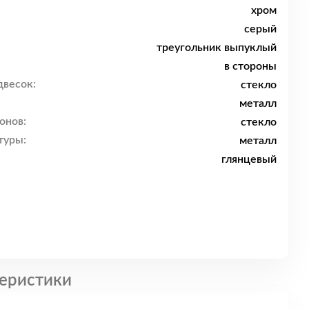
хром
серый
треугольник выпуклый
в стороны
двесок:
стекло
металл
онов:
стекло
туры:
металл
глянцевый
еристики