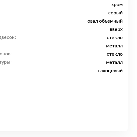
хром
серый
овал объемный
вверх
двесок:
стекло
металл
онов:
стекло
туры:
металл
глянцевый