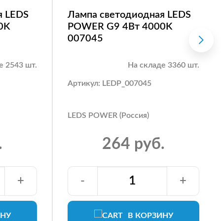
я LEDS
Лампа светодиодная LEDS
0K
POWER G9 4Вт 4000K
007045
е 2543 шт.
На складе 3360 шт.
Артикул: LEDP_007045
LEDS POWER (Россия)
.
264 руб.
+
-
+
ИНУ
В КОРЗИНУ