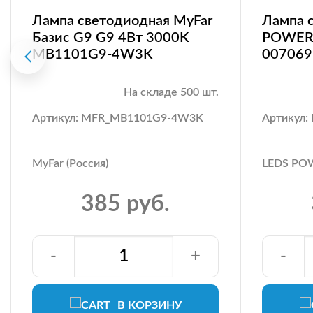
Лампа светодиодная MyFar
Лампа 
Базис G9 G9 4Вт 3000K
POWER 
MB1101G9-4W3K
007069
На складе 500 шт.
Артикул: MFR_MB1101G9-4W3K
Артикул:
MyFar (Россия)
LEDS POW
385 руб.
-
+
-
В КОРЗИНУ