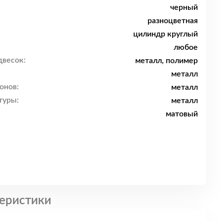
черный
разноцветная
цилиндр круглый
любое
двесок:
металл, полимер
металл
онов:
металл
туры:
металл
матовый
еристики