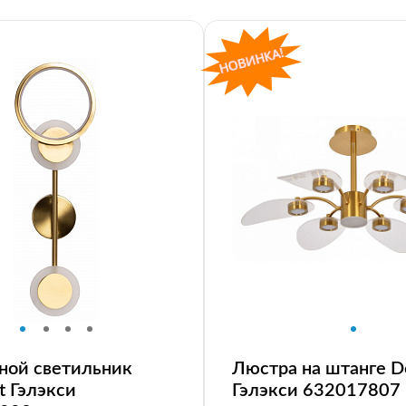
ной светильник
Люстра на штанге D
t Гэлэкси
Гэлэкси 632017807