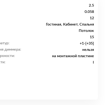
2.5
0.058
12
Гостиная, Кабинет, Спальня
Потолок
15
атур:
+1-[+35]
ия диммера:
нельзя
рхности:
на монтажной пластине
ти:
I