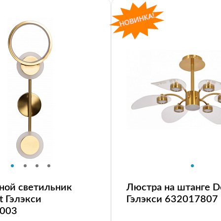
ной светильник
Люстра на штанге D
t Гэлэкси
Гэлэкси 632017807
003