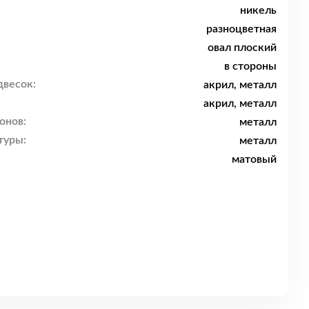
никель
разноцветная
овал плоский
в стороны
двесок:
акрил, металл
акрил, металл
онов:
металл
туры:
металл
матовый