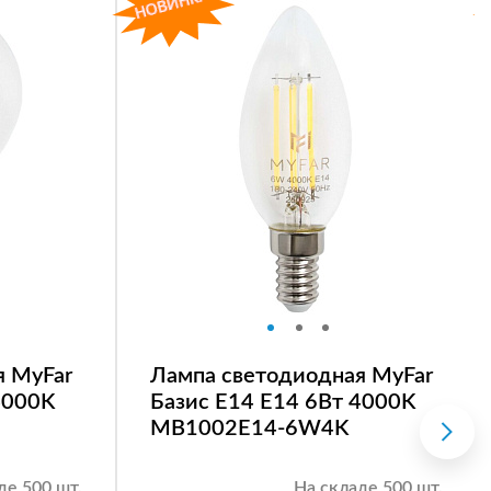
я MyFar
Лампа светодиодная MyFar
4000K
Базис E14 E14 6Вт 4000K
MB1002E14-6W4K
де 500 шт.
На складе 500 шт.