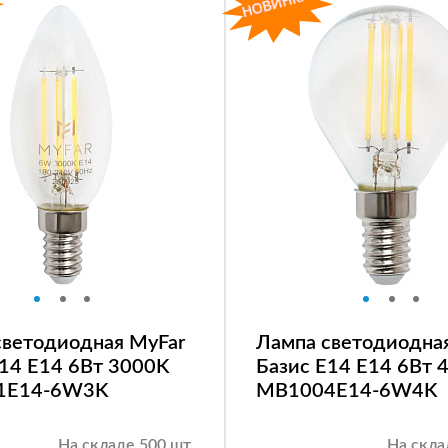
светодиодная MyFar
Лампа светодиодна
E14 E14 6Вт 3000K
Базис E14 E14 6Вт 
1E14-6W3K
MB1004E14-6W4K
На складе 500 шт.
На скла