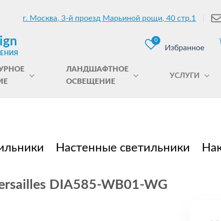
г. Москва, 3-й проезд Марьиной рощи, 40 стр.1
ign
0
Избранное
ЩЕНИЯ
УРНОЕ
ЛАНДШАФТНОЕ
УСЛУГИ
ИЕ
ОСВЕЩЕНИЕ
ильники
Настенные светильники
Нак
ersailles DIA585-WB01-WG