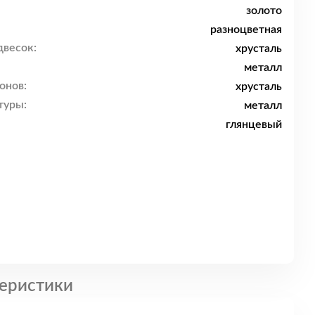
золото
разноцветная
двесок:
хрусталь
металл
онов:
хрусталь
туры:
металл
глянцевый
еристики