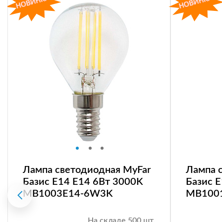
Лампа светодиодная MyFar
Лампа 
Базис E14 E14 6Вт 3000K
Базис 
MB1003E14-6W3K
MB100
На складе 500 шт.