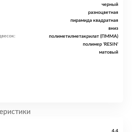
черный
разноцветная
пирамида квадратная
вниз
двесок:
полиметилметакрилат (ПММА)
полимер 'RESIN'
матовый
еристики
4.4