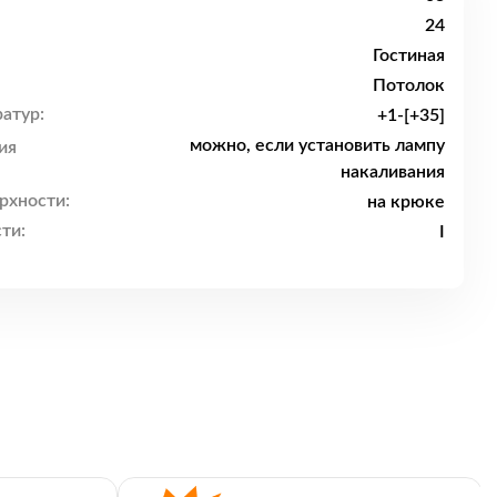
24
Гостиная
Потолок
атур:
+1-[+35]
можно, если установить лампу
ия
накаливания
рхности:
на крюке
ти:
I