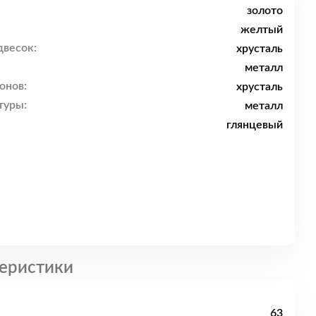
золото
желтый
двесок:
хрусталь
металл
онов:
хрусталь
туры:
металл
глянцевый
еристики
63