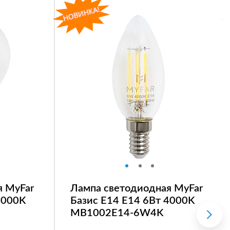
я MyFar
Лампа светодиодная MyFar
4000K
Базис E14 E14 6Вт 4000K
MB1002E14-6W4K