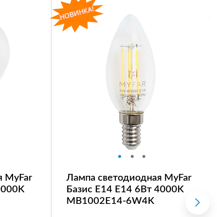
я MyFar
Лампа светодиодная MyFar
4000K
Базис E14 E14 6Вт 4000K
MB1002E14-6W4K