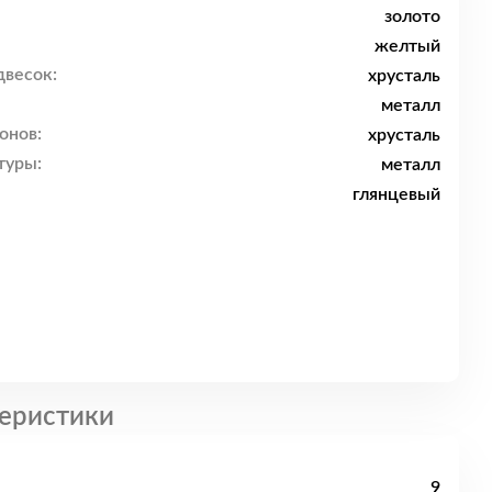
золото
желтый
двесок:
хрусталь
металл
онов:
хрусталь
туры:
металл
глянцевый
еристики
9