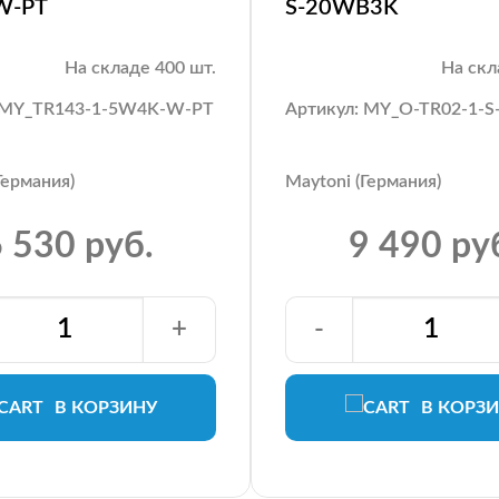
W-PT
S-20WB3K
На складе 400 шт.
На скл
: MY_TR143-1-5W4K-W-PT
Артикул: MY_O-TR02-1-
Германия)
Maytoni (Германия)
 530 руб.
9 490 ру
+
-
В КОРЗИНУ
В КОРЗ