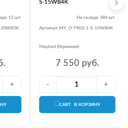
S-15WB4K
аде 13 шт.
На складе 384 шт.
S-20WB3K
Артикул: MY_O-TR02-1-S-15WB4K
Maytoni (Германия)
б.
7 550 руб.
+
-
+
ИНУ
В КОРЗИНУ