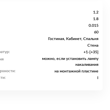
1.2
1.8
0.015
60
Гостиная, Кабинет, Спальня
Стена
атур:
+1-[+35]
можно, если установить лампу
ия
накаливания
рхности:
на монтажной пластине
ти:
I