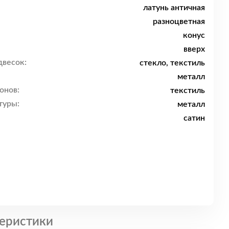
латунь античная
разноцветная
конус
вверх
двесок:
стекло, текстиль
металл
онов:
текстиль
туры:
металл
сатин
еристики