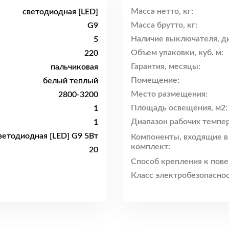
Масса нетто, кг:
светодиодная [LED]
Масса брутто, кг:
G9
Наличие выключателя, ди
5
Объем упаковки, куб. м:
220
Гарантия, месяцы:
пальчиковая
Помещение:
белый теплый
Место размещения:
2800-3200
Площадь освещения, м2:
1
Диапазон рабочих темпер
1
ветодиодная [LED] G9 5Вт
Компоненты, входящие в
комплект:
20
Способ крепления к пове
Класс электробезопаснос