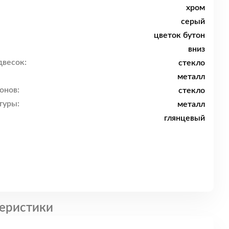
хром
серый
цветок бутон
вниз
двесок:
стекло
металл
онов:
стекло
туры:
металл
глянцевый
еристики