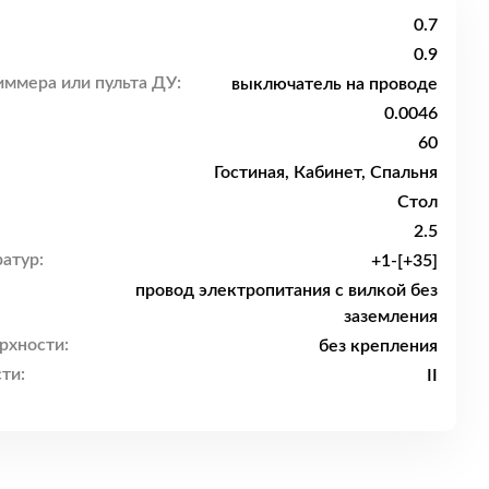
0.7
0.9
ммера или пульта ДУ:
выключатель на проводе
0.0046
60
Гостиная, Кабинет, Спальня
Стол
2.5
атур:
+1-[+35]
провод электропитания с вилкой без
заземления
рхности:
без крепления
ти:
II