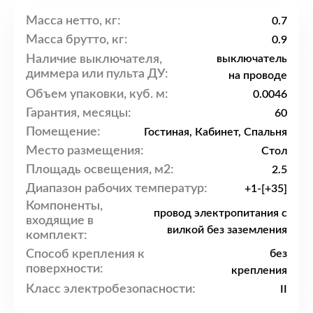
Масса нетто, кг:
0.7
Масса брутто, кг:
0.9
Наличие выключателя,
выключатель
диммера или пульта ДУ:
на проводе
Объем упаковки, куб. м:
0.0046
Гарантия, месяцы:
60
Помещение:
Гостиная, Кабинет, Спальня
Место размещения:
Стол
Площадь освещения, м2:
2.5
Диапазон рабочих температур:
+1-[+35]
Компоненты,
провод электропитания с
входящие в
вилкой без заземления
комплект:
Способ крепления к
без
поверхности:
крепления
Класс электробезопасности:
II