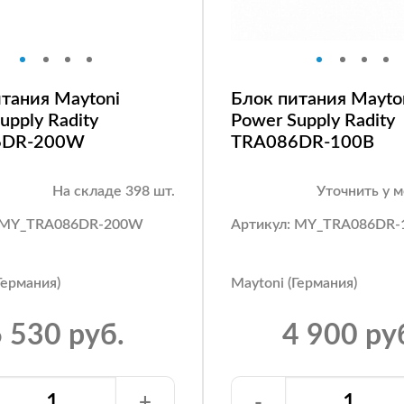
тания Maytoni
Блок питания Mayto
upply Radity
Power Supply Radity
6DR-200W
TRA086DR-100B
На складе 398 шт.
Уточнить у 
: MY_TRA086DR-200W
Артикул: MY_TRA086DR-
Германия)
Maytoni (Германия)
 530 руб.
4 900 ру
+
-