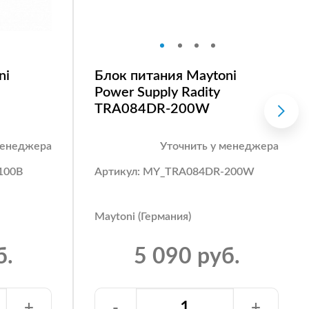
ni
Блок питания Maytoni
Power Supply Radity
TRA084DR-200W
менеджера
Уточнить у менеджера
100B
Артикул: MY_TRA084DR-200W
Maytoni (Германия)
б.
5 090 руб.
+
-
+