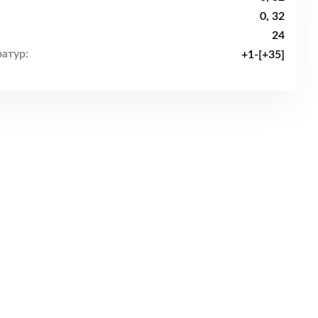
0, 32
24
атур:
+1-[+35]