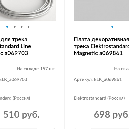
 для трека
Плата декоративная
tandard Line
трека Elektrostandar
ic a069703
Magnetic a069861
На складе 157 шт.
На скл
 ELK_a069703
Артикул: ELK_a069861
andard (Россия)
Elektrostandard (Россия)
 510 руб.
698 руб