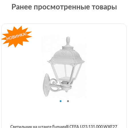
Ранее просмотренные товары
Светильник на штанге Fumagalli CEFA U23.131.000.WXE27