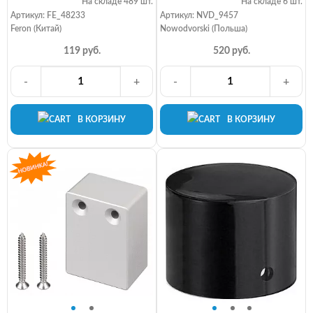
На складе 489 шт.
На складе 6 шт.
Артикул: FE_48233
Артикул: NVD_9457
Feron (Китай)
Nowodvorski (Польша)
119 руб.
520 руб.
-
+
-
+
В КОРЗИНУ
В КОРЗИНУ