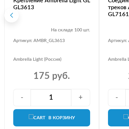
Крепление Ambrella Light GL
Соедин
GL3613
треков 
GL7161
На складе 100 шт.
Артикул: AMBR_GL3613
Артикул:
Ambrella Light (Россия)
Ambrella L
175 руб.
-
+
-
В КОРЗИНУ