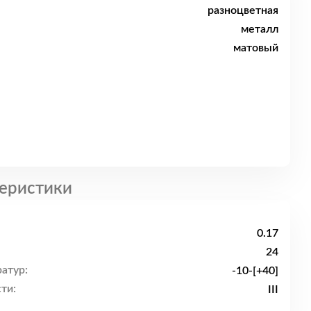
разноцветная
металл
матовый
еристики
0.17
24
атур:
-10-[+40]
ти:
III