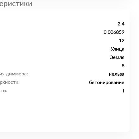
еристики
2.4
0.006859
12
Улица
Земля
8
ия диммера:
нельзя
рхности:
бетонирование
ти:
I