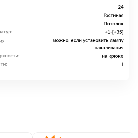
24
Гостиная
Потолок
атур:
+1-[+35]
можно, если установить лампу
ия
накаливания
рхности:
на крюке
ти:
I