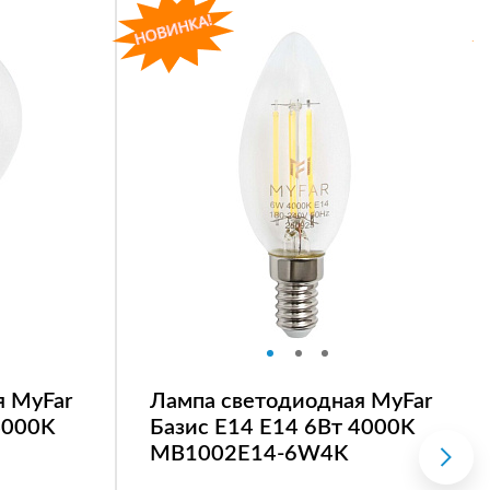
я MyFar
Лампа светодиодная MyFar
4000K
Базис E14 E14 6Вт 4000K
MB1002E14-6W4K