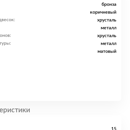
бронза
коричневый
двесок:
хрусталь
металл
онов:
хрусталь
туры:
металл
матовый
еристики
15