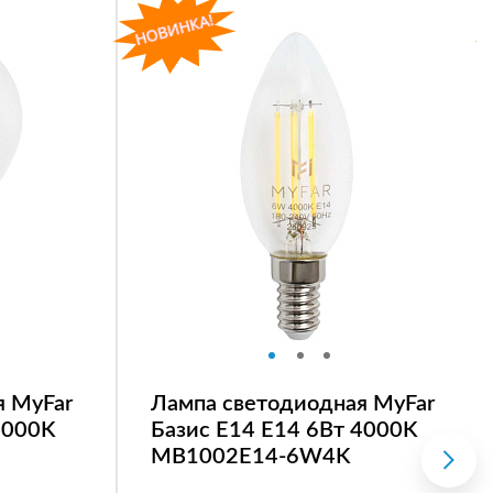
я MyFar
Лампа светодиодная MyFar
4000K
Базис E14 E14 6Вт 4000K
MB1002E14-6W4K