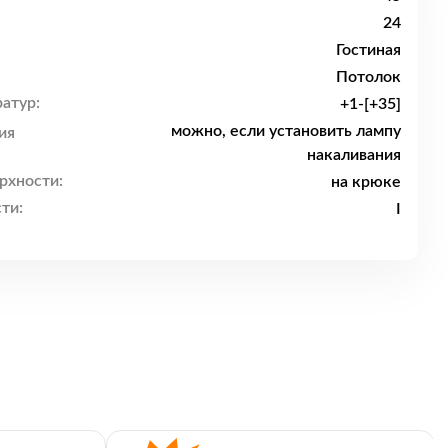
24
Гостиная
Потолок
атур:
+1-[+35]
можно, если установить лампу
ия
накаливания
рхности:
на крюке
ти:
I