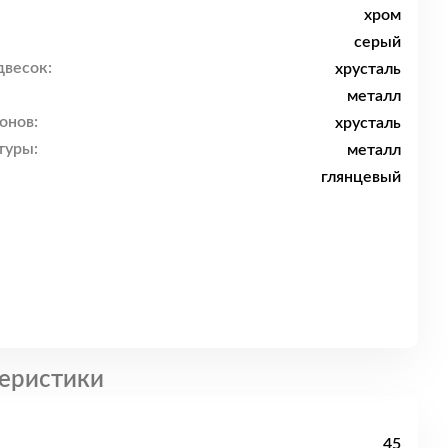
хром
серый
двесок:
хрусталь
металл
онов:
хрусталь
туры:
металл
глянцевый
еристики
45