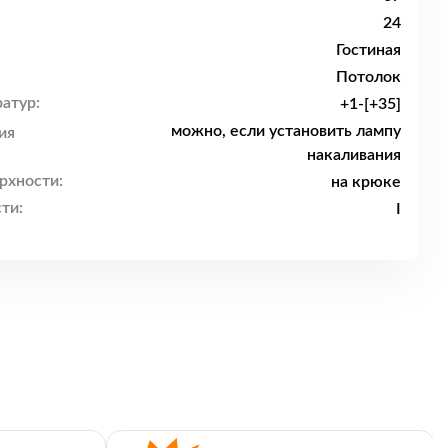
24
Гостиная
Потолок
атур:
+1-[+35]
можно, если установить лампу
ия
накаливания
рхности:
на крюке
ти:
I