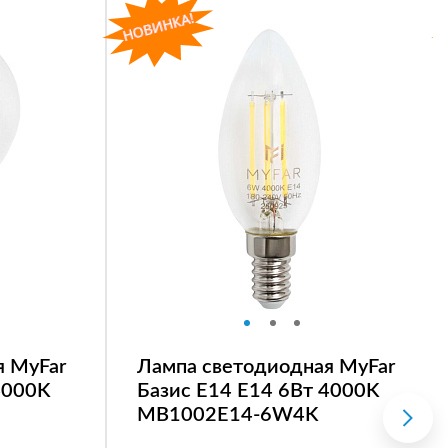
я MyFar
Лампа светодиодная MyFar
4000K
Базис E14 E14 6Вт 4000K
MB1002E14-6W4K