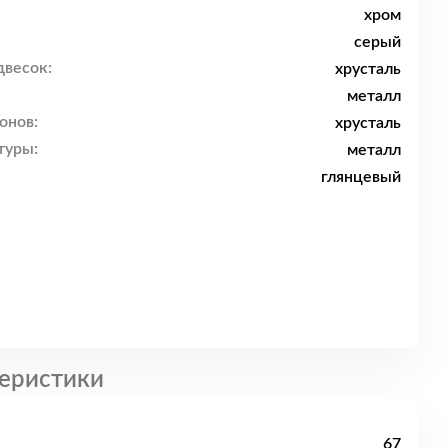
хром
серый
двесок:
хрусталь
металл
онов:
хрусталь
туры:
металл
глянцевый
еристики
67