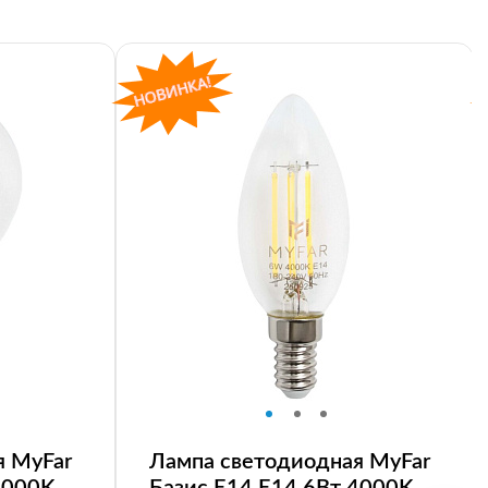
я MyFar
Лампа светодиодная MyFar
4000K
Базис E14 E14 6Вт 4000K