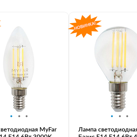
светодиодная MyFar
Лампа светодиодна
E14 E14 6Вт 3000K
Базис E14 E14 6Вт 